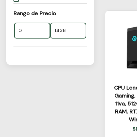
Rango de Precio
CPU Len
Gaming, 
11va, 51
RAM, RT
Wi
$