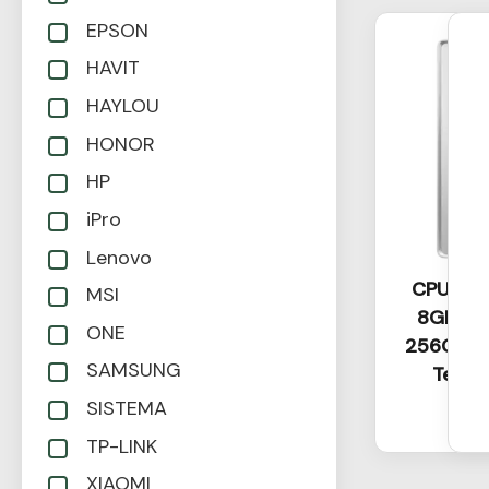
EPSON
HAVIT
HAYLOU
HONOR
HP
iPro
Lenovo
CPU HP 
MSI
8GB RA
ONE
256GB SS
SAMSUNG
Tecla
SISTEMA
$
TP-LINK
XIAOMI