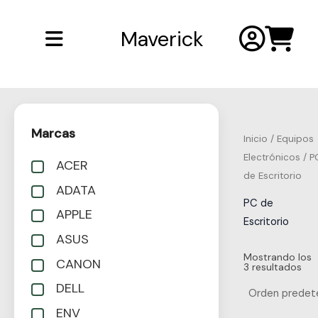
Saltar
al
Maverick
contenido
Marcas
Inicio
/
Equipos
Electrónicos
/ P
ACER
de Escritorio
ADATA
PC de
APPLE
Escritorio
ASUS
Mostrando los
CANON
3 resultados
DELL
ENV