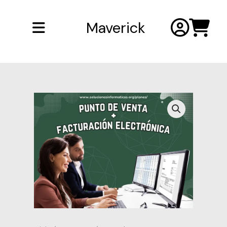
Saltar
al
Maverick
contenido
Punto
de
Venta
+
Facturación
Electrónica
cantidad